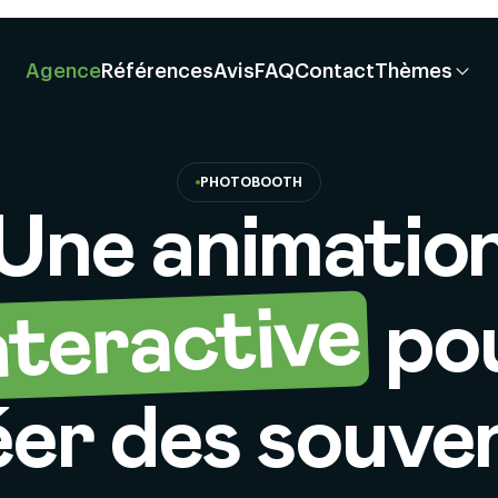
Agence
Références
Avis
FAQ
Contact
Thèmes
PHOTOBOOTH
Une animatio
nteractive
po
éer des souven