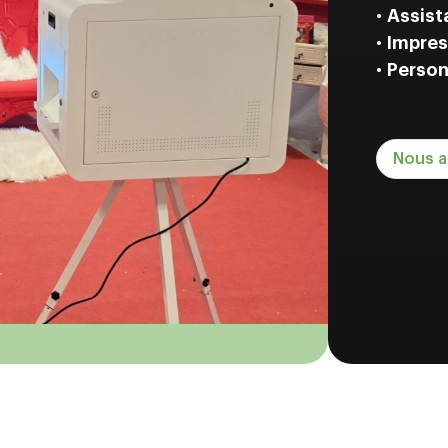
•
Assist
•
Impres
•
Person
Nous a