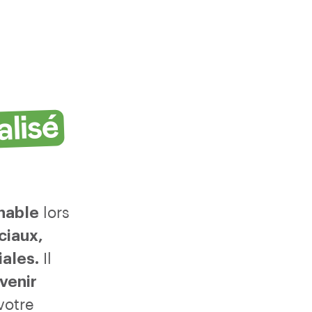
lisé
nable
lors
ciaux,
ales.
Il
venir
votre