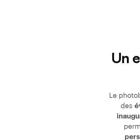
Un 
Le photo
des
é
inaugu
perm
pers