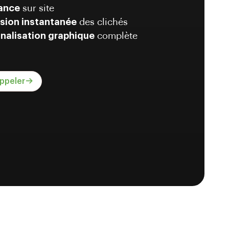
ance
sur site
sion instantanée
des clichés
nalisation graphique
complète
ppeler