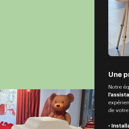
Une pr
Notre éq
l'assis
expérien
de votr
•
Instal