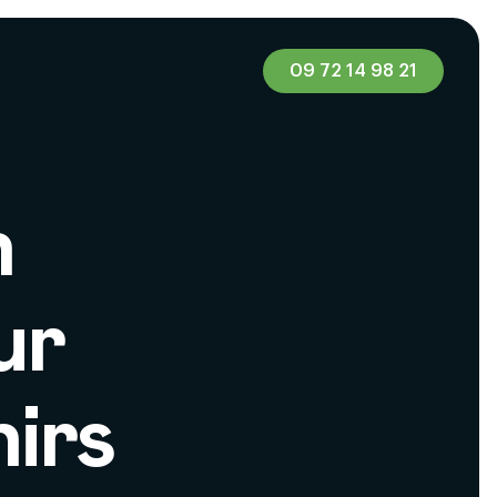
09 72 14 98 21
n
ur
irs