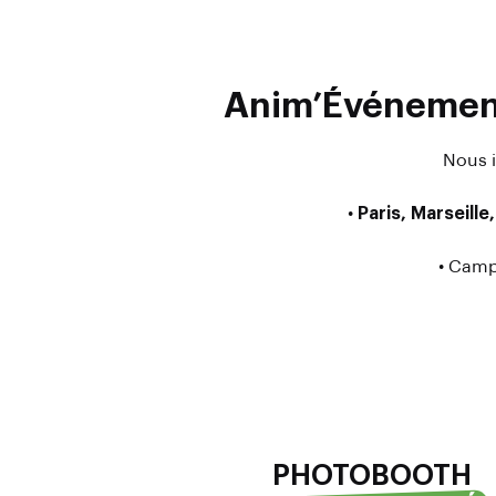
Anim’Événement
Nous i
•
Paris, Marseill
• Camp
PHOTOBOOTH