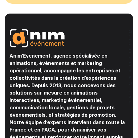
O
Q
Ù
U
Ê
I
T
Ê
Anim'Evenement
, agence spécialisée en
E
T
animations, événements et
marketing
S
E
opérationnel
, accompagne les entreprises et
-
S
V
V
collectivités dans la création d'expériences
O
O
uniques. Depuis 2013, nous concevons des
U
U
solutions sur-mesure en
animations
S
S
interactives
,
marketing événementiel
,
?
?
communication locale
,
gestions de projets
événementiels
, et
stratégies de promotion
.
Notre équipe d’experts intervient dans toute la
France
et en
PACA
, pour dynamiser vos
événements et renforcer votre impact auprès