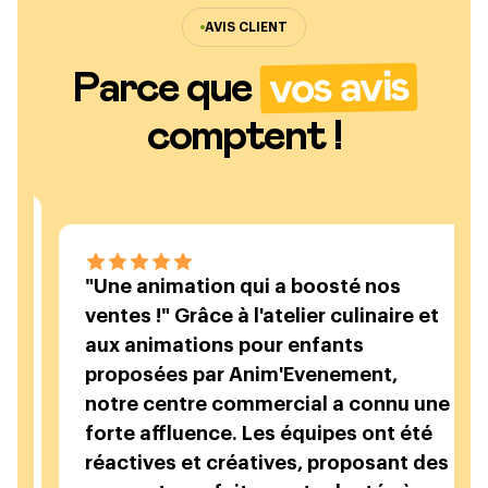
AVIS CLIENT
vos avis
Parce que
comptent !
"Une animation qui a boosté nos
"Un
ventes !" Grâce à l'atelier culinaire et
Pou
aux animations pour enfants
Ani
proposées par Anim'Evenement,
des
notre centre commercial a connu une
rav
forte affluence. Les équipes ont été
pho
réactives et créatives, proposant des
per