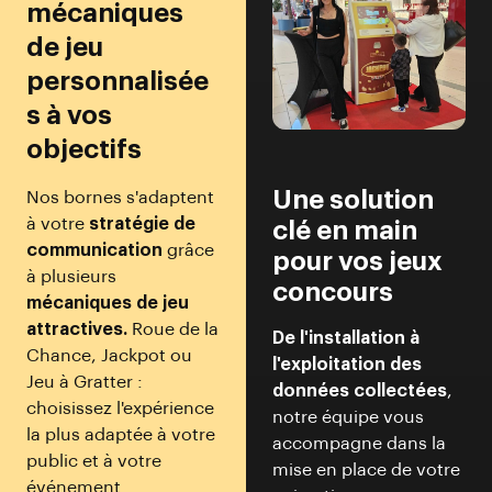
mécaniques
de jeu
personnalisée
s à vos
objectifs
Une solution
Nos bornes s'adaptent
à votre
stratégie de
clé en main
communication
grâce
pour vos jeux
à plusieurs
concours
mécaniques de jeu
attractives.
Roue de la
De l'installation à
Chance, Jackpot ou
l'exploitation des
Jeu à Gratter :
données collectées
,
choisissez l'expérience
notre équipe vous
la plus adaptée à votre
accompagne dans la
public et à votre
mise en place de votre
événement.