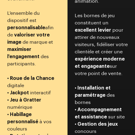
animation.
L'ensemble du
Les bornes de jeu
dispositif est
constituent un
personnalisable
afin
excellent levier
pour
de
valoriser votre
attirer de nouveaux
image
de marque et
visiteurs, fidéliser votre
maximiser
clientèle et créer une
l'engagement
des
expérience moderne
participants.
et engageante
sur
votre point de vente.
•
Roue de la Chance
digitale
•
Installation et
•
Jackpot
interactif
paramétrage
des
•
Jeu à Gratter
bornes
numérique
•
Accompagnement
•
Habillage
et assistance
sur site
personnalisé
à vos
•
Gestion des jeux
couleurs
concours