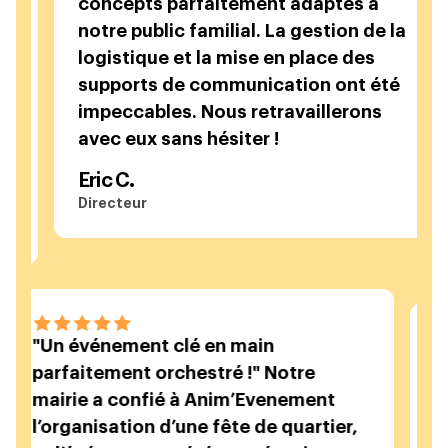
concepts parfaitement adaptés à
sen
notre public familial. La gestion de la
tou
logistique et la mise en place des
Une
supports de communication ont été
pro
impeccables. Nous retravaillerons
cha
avec eux sans hésiter !
Ant
Eric C.
Rep
Directeur
ge
"Un événement clé en main
parfaitement orchestré !" Notre
ion
mairie a confié à Anim’Evenement
l’organisation d’une fête de quartier,