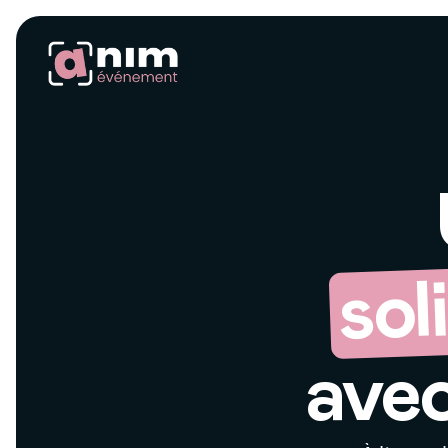
sol
ave