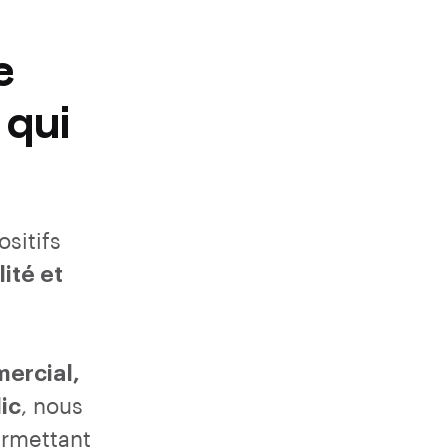
e
qui
sitifs
ité et
ercial,
ic
, nous
rmettant