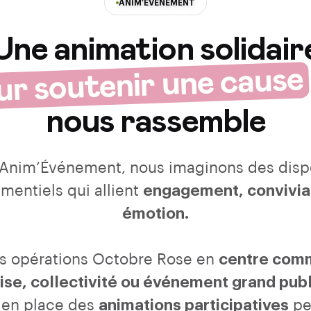
ANIM'ÉVÉNEMENT
Une animation solidair
ur soutenir une cause
nous rassemble
Anim’Événement, nous imaginons des dispo
mentiels qui allient
engagement, convivial
émotion.
s opérations Octobre Rose en
centre comm
ise, collectivité ou événement grand publ
 en place des
animations participatives
pe