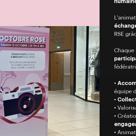
humaine
L'animat
échanges
RSE grâc
Chaque 
particip
fédératr
•
Accom
équipe 
•
Collec
• Valori
• Créati
engage
• Anima