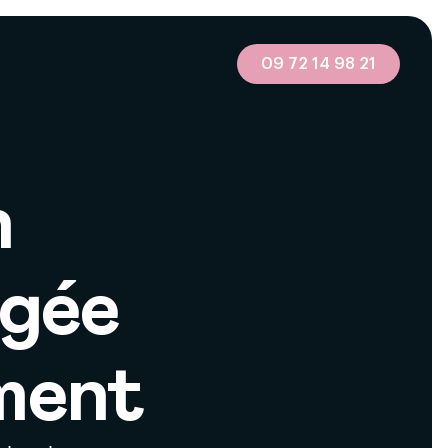
09 72 14 98 21
n
agée
ment