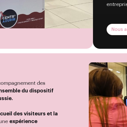
entrepris
Nous a
accompagnement des
nsemble du dispositif
ussie.
cueil des visiteurs et la
 une
expérience