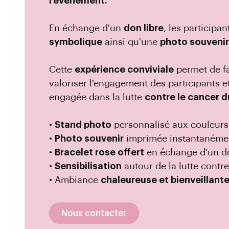
l'événement.
En échange d'un
don libre
, les participa
symbolique
ainsi qu'une
photo souveni
Cette
expérience conviviale
permet de fa
valoriser l'engagement des participants e
engagée dans la lutte
contre le cancer d
•
Stand photo
personnalisé aux couleurs
•
Photo souvenir
imprimée instantanéme
•
Bracelet rose offert
en échange d'un d
•
Sensibilisation
autour de la lutte contre
• Ambiance
chaleureuse et bienveillant
Nous contacter