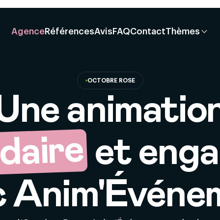
Agence
Références
Avis
FAQ
Contact
Thèmes
OCTOBRE ROSE
Une animatio
idaire
et eng
c Anim'Événe