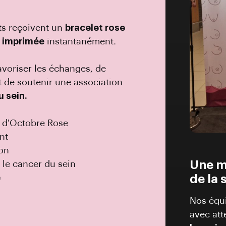
nts reçoivent un
bracelet rose
r imprimée
instantanément.
voriser les échanges, de
t de soutenir une association
u sein.
 d'Octobre Rose
nt
on
Une mo
 le cancer du sein
de la 
e
Nos équ
avec att