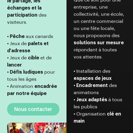
Que ce soit pour une
le partage, les
entreprise, une
échanges et la
collectivité, une école,
participation
des
un centre commercial
visiteurs.
ou une fête locale,
nous proposons des
•
Pêche
aux canards
solutions sur mesure
• Jeux de
palets et
répondant à toutes
d'adresse
vos attentes.
• Jeux de
cible
et de
lancer
• Installation des
•
Défis ludiques
pour
espaces de jeux
tous les âges
•
Encadrement
des
• Animation
encadrée
animations
par notre équipe
•
Jeux adaptés
à tous
les publics
Nous contacter
• Organisation
clé en
main