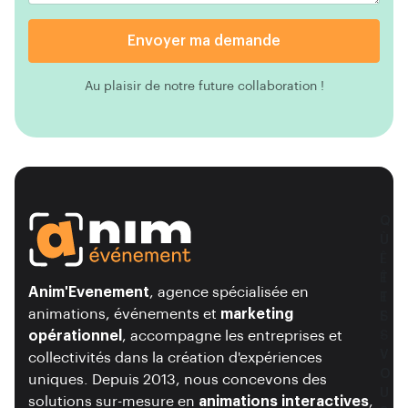
Envoyer ma demande
Au plaisir de notre future collaboration !
O
Q
Ù
U
Ê
I
T
Ê
Anim'Evenement
, agence spécialisée en
E
T
animations, événements et
marketing
S
E
opérationnel
, accompagne les entreprises et
-
S
V
V
collectivités dans la création d'expériences
O
O
uniques. Depuis 2013, nous concevons des
U
U
solutions sur-mesure en
animations interactives
,