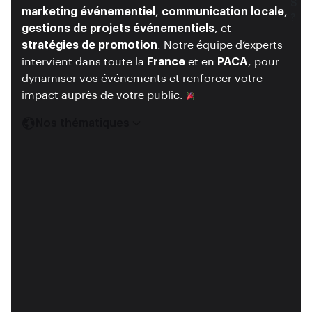
S
S
marketing événementiel
,
communication locale
,
?
?
gestions de projets événementiels
, et
stratégies de promotion
. Notre équipe d’experts
intervient dans toute la
France
et en
PACA
, pour
dynamiser vos événements et renforcer votre
impact auprès de votre public.
Nos thématiques