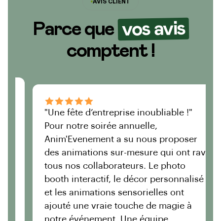
AVIS CLIENT
vos avis
Parce que
comptent !
"Une fête d’entreprise inoubliable !"
"Un
Pour notre soirée annuelle,
gra
Anim'Evenement a su nous proposer
pr
des animations sur-mesure qui ont ravi
pro
tous nos collaborateurs. Le photo
ont
booth interactif, le décor personnalisé
ple
et les animations sensorielles ont
maq
ajouté une vraie touche de magie à
été
notre événement. Une équipe
l’e