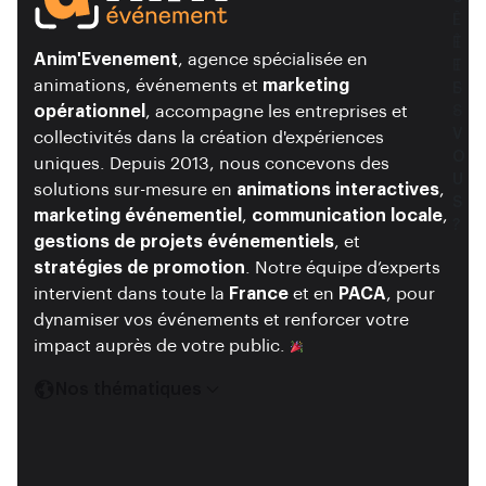
Ê
I
T
Ê
Anim'Evenement
, agence spécialisée en
E
T
animations, événements et
marketing
S
E
opérationnel
, accompagne les entreprises et
-
S
V
V
collectivités dans la création d'expériences
O
O
uniques. Depuis 2013, nous concevons des
U
U
solutions sur-mesure en
animations interactives
,
S
S
marketing événementiel
,
communication locale
,
?
?
gestions de projets événementiels
, et
stratégies de promotion
. Notre équipe d’experts
intervient dans toute la
France
et en
PACA
, pour
dynamiser vos événements et renforcer votre
impact auprès de votre public.
Nos thématiques