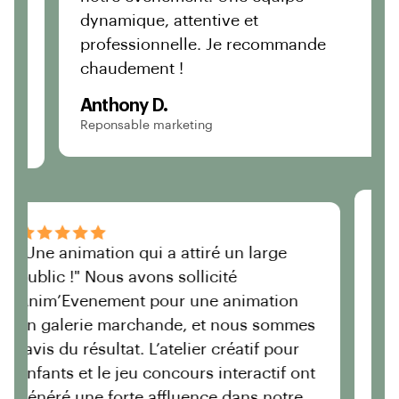
dynamique, attentive et
amb
professionnelle. Je recommande
Une
chaudement !
év
Anthony D.
Mar
Reponsable marketing
Secr
cer
"Une animation qui a attiré un large
public !" Nous avons sollicité
Anim’Evenement pour une animation
ous
en galerie marchande, et nous sommes
n
ravis du résultat. L’atelier créatif pour
enfants et le jeu concours interactif ont
tif
généré une forte affluence dans notre