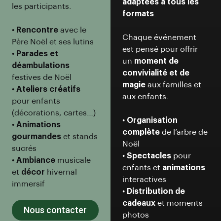
adaptées à tous les
les participants.
formats
.
•
Rencontre
avec le
Chaque événement
Père Noël et ses lutins
est pensé pour offrir
•
Parades et
un
moment de
déambulations
convivialité et de
festives de Noël
magie
aux familles et
•
Ateliers créatifs
aux enfants.
pour enfants
(décorations, cartes…)
•
Organisation
•
Animations
complète
de l’arbre de
gourmandes
et stands
Noël
sucrés
•
Spectacles
pour
•
Ambiance
musicale
enfants et
animations
et
décor
hivernal
interactives
immersif
•
Distribution de
cadeaux
et moments
Nous contacter
photos