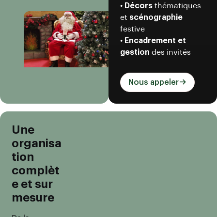
•
Décors
thématiques
et
scénographie
festive
•
Encadrement et
gestion
des invités
Nous appeler
Une
organisa
tion
complèt
e et sur
mesure