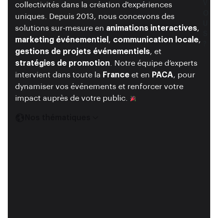
V
V
collectivités dans la création d'expériences
O
O
uniques. Depuis 2013, nous concevons des
U
U
solutions sur-mesure en
animations interactives
,
S
S
marketing événementiel
,
communication locale
,
?
?
gestions de projets événementiels
, et
stratégies de promotion
. Notre équipe d’experts
intervient dans toute la
France
et en
PACA
, pour
dynamiser vos événements et renforcer votre
impact auprès de votre public.
Nos thématiques