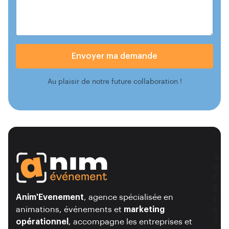
Envoyer ma demande
Au plaisir de notre future collaboration !
O
Q
Ù
U
Ê
I
T
Ê
Anim'Evenement
, agence spécialisée en
E
T
animations, événements et
marketing
S
E
opérationnel
, accompagne les entreprises et
-
S