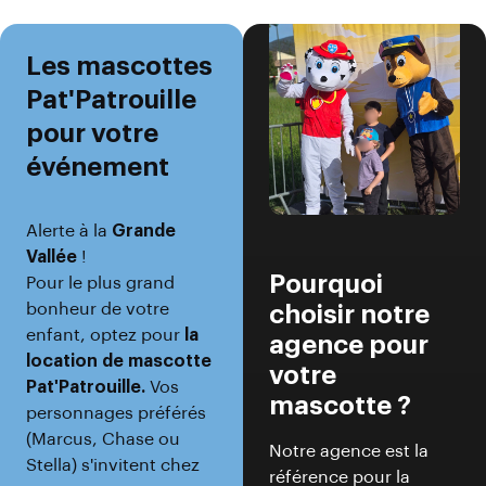
Les mascottes
Pat'Patrouille
pour votre
événement
Alerte à la
Grande
Vallée
!
Pourquoi
Pour le plus grand
bonheur de votre
choisir notre
enfant, optez pour
la
agence pour
location de mascotte
votre
Pat'Patrouille.
Vos
mascotte ?
personnages préférés
(Marcus, Chase ou
Notre agence est la
Stella) s'invitent chez
référence pour la