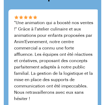
"Une animation qui a boosté nos ventes
"U
!" Grâce à l'atelier culinaire et aux
Po
animations pour enfants proposées par
An
Anim'Evenement, notre centre
de
commercial a connu une forte
to
affluence. Les équipes ont été réactives
bo
et créatives, proposant des concepts
et
parfaitement adaptés à notre public
aj
familial. La gestion de la logistique et la
no
mise en place des supports de
dy
communication ont été impeccables.
pr
Nous retravaillerons avec eux sans
c
hésiter !