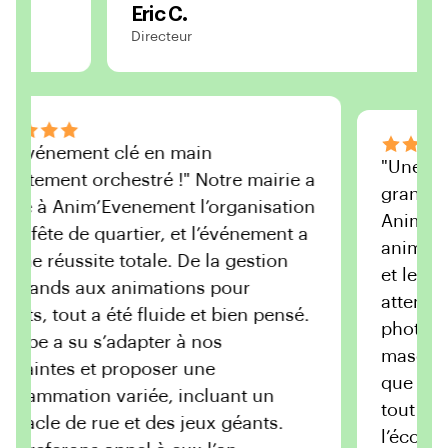
Eric C.
Directeur
"Un événement clé en main
"Un
parfaitement orchestré !" Notre mairie a
gra
confié à Anim’Evenement l’organisation
Ani
d’une fête de quartier, et l’événement a
ani
été une réussite totale. De la gestion
et 
des stands aux animations pour
att
enfants, tout a été fluide et bien pensé.
pho
L’équipe a su s’adapter à nos
mas
contraintes et proposer une
que
programmation variée, incluant un
tou
spectacle de rue et des jeux géants.
l’é