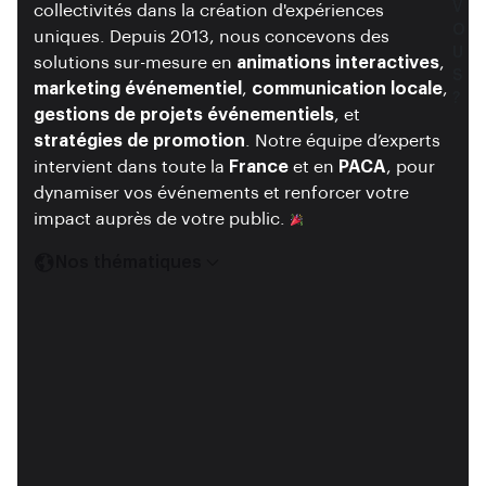
V
V
collectivités dans la création d'expériences
O
O
uniques. Depuis 2013, nous concevons des
U
U
solutions sur-mesure en
animations interactives
,
S
S
marketing événementiel
,
communication locale
,
?
?
gestions de projets événementiels
, et
stratégies de promotion
. Notre équipe d’experts
intervient dans toute la
France
et en
PACA
, pour
dynamiser vos événements et renforcer votre
impact auprès de votre public.
Nos thématiques