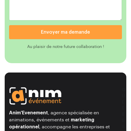
Envoyer ma demande
Au plaisir de notre future collaboration !
O
Q
Ù
U
Ê
I
T
Ê
Anim'Evenement
, agence spécialisée en
E
T
animations, événements et
marketing
S
E
opérationnel
, accompagne les entreprises et
-
S