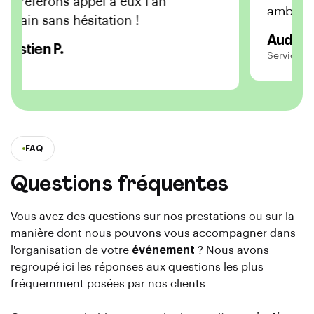
Nous referons appel à eux l’an
amb
prochain sans hésitation !
Aud
Sébastien P.
Serv
CCAS
FAQ
Questions fréquentes
Vous avez des questions sur nos prestations ou sur la
manière dont nous pouvons vous accompagner dans
l'organisation de votre
événement
? Nous avons
regroupé ici les réponses aux questions les plus
fréquemment posées par nos clients.