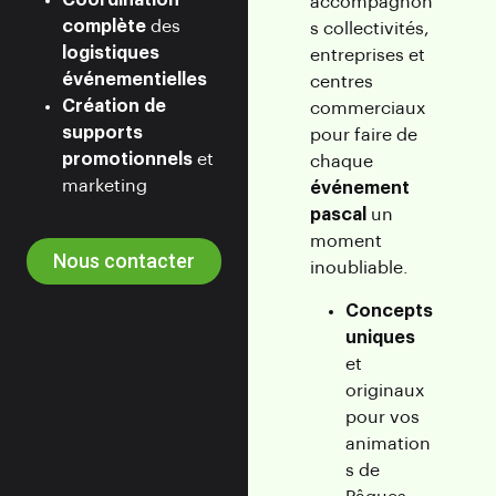
Coordination
accompagnon
complète
des
s collectivités,
logistiques
entreprises et
événementielles
centres
Création de
commerciaux
supports
pour faire de
promotionnels
et
chaque
marketing
événement
pascal
un
moment
Nous contacter
inoubliable.
Concepts
uniques
et
originaux
pour vos
animation
s de