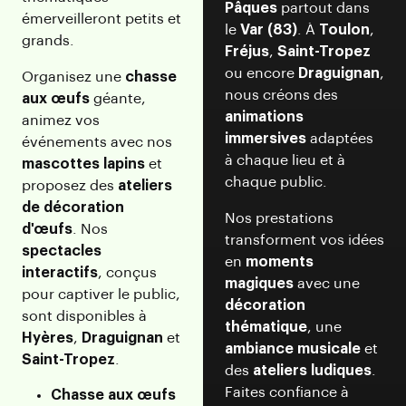
Pâques
partout dans
émerveilleront petits et
le
Var (83)
. À
Toulon
,
grands.
Fréjus
,
Saint-Tropez
ou encore
Draguignan
,
Organisez une
chasse
nous créons des
aux œufs
géante,
animations
animez vos
immersives
adaptées
événements avec nos
à chaque lieu et à
mascottes lapins
et
chaque public.
proposez des
ateliers
de décoration
Nos prestations
d'œufs
. Nos
transforment vos idées
spectacles
en
moments
interactifs
, conçus
magiques
avec une
pour captiver le public,
décoration
sont disponibles à
thématique
, une
Hyères
,
Draguignan
et
ambiance musicale
et
Saint-Tropez
.
des
ateliers ludiques
.
Faites confiance à
Chasse aux œufs