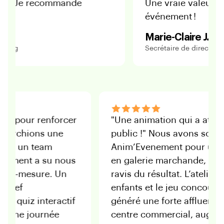
recommande
Une vraie valeur ajoutée p
événement !
Marie-Claire J.
Secrétaire de direction
ence unique pour renforcer
"Une animation qui
 !" Nous cherchions une
public !" Nous avo
riginale pour un team
Anim’Evenement 
t Anim’Evenement a su nous
en galerie march
 concept sur-mesure. Un
ravis du résultat. 
re avec un chef
enfants et le jeu 
, suivi d’un quiz interactif
généré une forte 
lateur VR : une journée
centre commercia