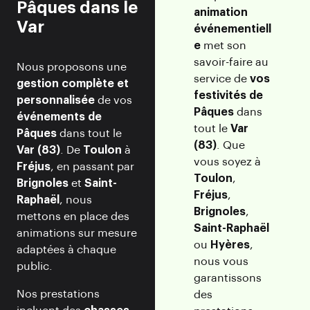
Pâques dans le
animation
Var
événementiell
e
met son
savoir-faire au
Nous proposons une
service de
vos
gestion complète et
festivités de
personnalisée
de vos
Pâques
dans
événements de
tout le
Var
Pâques
dans tout le
(83)
. Que
Var (83)
. De
Toulon
à
vous soyez à
Fréjus
, en passant par
Toulon
,
Brignoles
et
Saint-
Fréjus
,
Raphaël
, nous
Brignoles
,
mettons en place des
Saint-Raphaël
animations sur mesure
ou
Hyères
,
adaptées à chaque
nous vous
public.
garantissons
Nos prestations
des