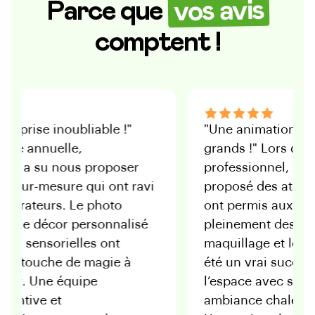
vos avis
Parce que
comptent !
inoubliable !"
"Une animation qui a marqu
elle,
grands !" Lors de notre sal
 nous proposer
professionnel, Anim'Evene
sure qui ont ravi
proposé des ateliers pour e
rs. Le photo
ont permis aux parents de p
écor personnalisé
pleinement des stands. Les 
orielles ont
maquillage et les activités 
he de magie à
été un vrai succès. Leur éq
 équipe
l’espace avec soin, tout en
et
ambiance chaleureuse et co