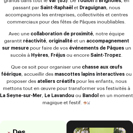
grands dans tout le
Var (83)
. De
Toulon
à
Brignoles
, en
passant par
Saint-Raphaël
et
Draguignan
, nous
accompagnons les entreprises, collectivités et centres
commerciaux pour des fêtes de Pâques inoubliables.
Avec une
collaboration de proximité
, notre équipe
garantit
réactivité
,
originalité
et un
accompagnement
sur mesure
pour faire de vos
événements de Pâques
un
succès à
Hyères
,
Fréjus
ou encore
Saint-Tropez
.
Que ce soit pour organiser une
chasse aux œufs
féérique
, accueillir des
mascottes lapins interactives
ou
proposer des
ateliers créatifs
pour les enfants, nous
mettons tout en œuvre pour transformer vos festivités à
La Seyne-sur-Mer
,
Le Lavandou
ou
Bandol
en un moment
magique et festif.
Des