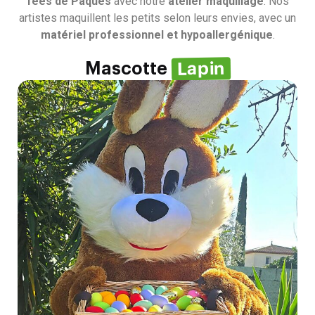
fées de Pâques
avec notre
atelier maquillage
. Nos
artistes maquillent les petits selon leurs envies, avec un
matériel professionnel et hypoallergénique
.
Lapin
Mascotte