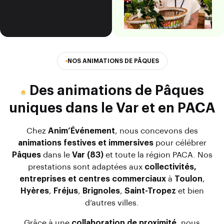
NOS ANIMATIONS DE PÂQUES
Des animations de Pâques
uniques dans le Var et en PACA
Chez
Anim’Événement
, nous concevons des
animations festives et immersives
pour célébrer
Pâques
dans le
Var (83)
et toute la région PACA. Nos
prestations sont adaptées aux
collectivités,
entreprises et centres commerciaux
à
Toulon
,
Hyères
,
Fréjus
,
Brignoles
,
Saint-Tropez
et bien
d’autres villes.
Grâce à une
collaboration de proximité
, nous