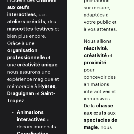
incluent des
chasses
prestations
aux œufs
sur mesure,
interactives
, des
adaptées à
ateliers créatifs
, des
votre public et
mascottes festives
et
à vos attentes.
bien plus encore.
Nous allions
Grâce à une
réactivité
,
organisation
créativité
et
professionnelle
et
proximité
une
créativité unique
,
pour
nous assurons une
concevoir des
expérience magique et
animations
mémorable à
Hyères
,
interactives et
Draguignan
et
Saint-
immersives.
Tropez
.
De la
chasse
Animations
aux œufs
aux
interactives
et
spectacles de
décors immersifs
magie
, nous